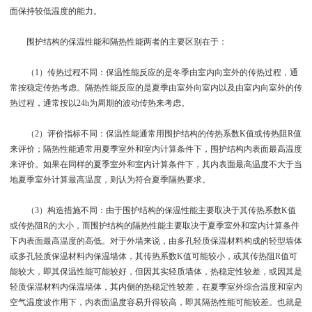
面保持较低温度的能力。
围护结构的保温性能和隔热性能两者的主要区别在于：
（1）传热过程不同：保温性能反应的是冬季由室内向室外的传热过程，通
常按稳定传热考虑。隔热性能反应的是夏季由室外向室内以及由室内向室外的传
热过程，通常按以24h为周期的波动传热来考虑。
（2）评价指标不同：保温性能通常用围护结构的传热系数K值或传热阻R值
来评价；隔热性能通常用夏季室外和室内计算条件下，围护结构内表面最高温度
来评价。如果在同样的夏季室外和室内计算条件下，其内表面最高温度不大于当
地夏季室外计算最高温度，则认为符合夏季隔热要求。
（3）构造措施不同：由于围护结构的保温性能主要取决于其传热系数K值
或传热阻R的大小，而围护结构的隔热性能主要取决于夏季室外和室内计算条件
下内表面最高温度的高低。对于外墙来说，由多孔轻质保温材料构成的轻型墙体
或多孔轻质保温材料内保温墙体，其传热系数K值可能较小，或其传热阻R值可
能较大，即其保温性能可能较好，但因其实轻质墙体，热稳定性较差，或因其是
轻质保温材料内保温墙体，其内侧的热稳定性较差，在夏季室外综合温度和室内
空气温度波作用下，内表面温度容易升得较高，即其隔热性能可能较差。也就是